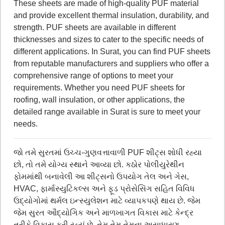
These sheets are made of high-quality PUF material
and provide excellent thermal insulation, durability, and
strength. PUF sheets are available in different
thicknesses and sizes to cater to the specific needs of
different applications. In Surat, you can find PUF sheets
from reputable manufacturers and suppliers who offer a
comprehensive range of options to meet your
requirements. Whether you need PUF sheets for
roofing, wall insulation, or other applications, the
detailed range available in Surat is sure to meet your
needs.
જો તમે સુરતમાં ઉચ્ચ-ગુણવત્તાવાળી PUF શીટ્સ શોધી રહ્યા
છો, તો તમે યોગ્ય સ્થાને આવ્યા છો. કઠોર પોલીયુરેથીન
ફોમમાંથી બનાવેલી આ શીટ્સનો ઉપયોગ તેલ અને ગેસ,
HVAC, ફાર્માસ્યુટિકલ્સ અને ફૂડ પ્રોસેસિંગ સહિત વિવિધ
ઉદ્યોગોમાં થર્મલ ઇન્સ્યુલેશન માટે વ્યાપકપણે થાય છે. જેમ
જેમ સુરત ઔદ્યોગિક અને માળખાગત વિકાસ માટે કેન્દ્ર
તરીકે વિકાસ કરી રહ્યું છે, તેમ તેમ તેમના અસાધારણ