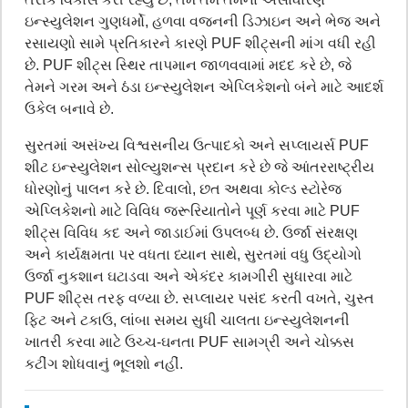
ઇન્સ્યુલેશન ગુણધર્મો, હળવા વજનની ડિઝાઇન અને ભેજ અને
રસાયણો સામે પ્રતિકારને કારણે PUF શીટ્સની માંગ વધી રહી
છે. PUF શીટ્સ સ્થિર તાપમાન જાળવવામાં મદદ કરે છે, જે
તેમને ગરમ અને ઠંડા ઇન્સ્યુલેશન એપ્લિકેશનો બંને માટે આદર્શ
ઉકેલ બનાવે છે.
સુરતમાં અસંખ્ય વિશ્વસનીય ઉત્પાદકો અને સપ્લાયર્સ PUF
શીટ ઇન્સ્યુલેશન સોલ્યુશન્સ પ્રદાન કરે છે જે આંતરરાષ્ટ્રીય
ધોરણોનું પાલન કરે છે. દિવાલો, છત અથવા કોલ્ડ સ્ટોરેજ
એપ્લિકેશનો માટે વિવિધ જરૂરિયાતોને પૂર્ણ કરવા માટે PUF
શીટ્સ વિવિધ કદ અને જાડાઈમાં ઉપલબ્ધ છે. ઉર્જા સંરક્ષણ
અને કાર્યક્ષમતા પર વધતા ધ્યાન સાથે, સુરતમાં વધુ ઉદ્યોગો
ઉર્જા નુકશાન ઘટાડવા અને એકંદર કામગીરી સુધારવા માટે
PUF શીટ્સ તરફ વળ્યા છે. સપ્લાયર પસંદ કરતી વખતે, ચુસ્ત
ફિટ અને ટકાઉ, લાંબા સમય સુધી ચાલતા ઇન્સ્યુલેશનની
ખાતરી કરવા માટે ઉચ્ચ-ઘનતા PUF સામગ્રી અને ચોક્કસ
કટીંગ શોધવાનું ભૂલશો નહીં.