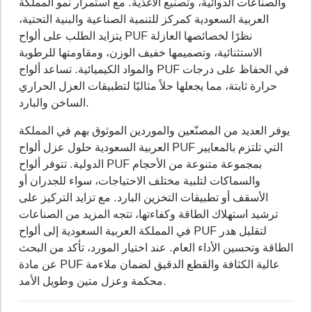
والصناعات الدوائية، وتصنيع الأغذية. مع استمرار نمو المملكة
العربية السعودية كمركز للتنمية الصناعية والبنية التحتية،
يتزايد الطلب على ألواح PUF نظرًا لخصائصها العازلة
الاستثنائية، وتصميمها خفيف الوزن، ومقاومتها للرطوبة
والمواد الكيميائية. تساعد ألواح PUF في الحفاظ على درجات
حرارة ثابتة، مما يجعلها حلاً مثاليًا لتطبيقات العزل الحراري
الساخن والبارد.
يوفر العديد من المصنّعين والموردين الموثوق بهم في المملكة
العربية السعودية حلول عزل ألواح PUF التي تلتزم بالمعايير
الدولية. تتوفر ألواح PUF بمجموعة متنوعة من الأحجام
والسماكات لتلبية مختلف الاحتياجات، سواء للجدران أو
الأسقف أو تطبيقات التخزين البارد. مع تزايد التركيز على
ترشيد استهلاك الطاقة وكفاءتها، تتجه المزيد من الصناعات
في المملكة العربية السعودية إلى ألواح PUF لتقليل هدر
الطاقة وتحسين الأداء العام. عند اختيار المورد، تأكد من البحث
عن مادة PUF عالية الكثافة والقطع الدقيق لضمان ملاءمة
محكمة وعزل متين وطويل الأمد.