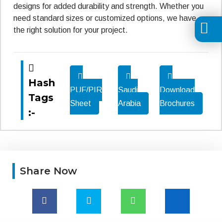
designs for added durability and strength. Whether you
need standard sizes or customized options, we have
the right solution for your project.
Hash
PUF/PIR
Saudi
Download
Tags
Sheet
Arabia
Brochures
:-
Share Now